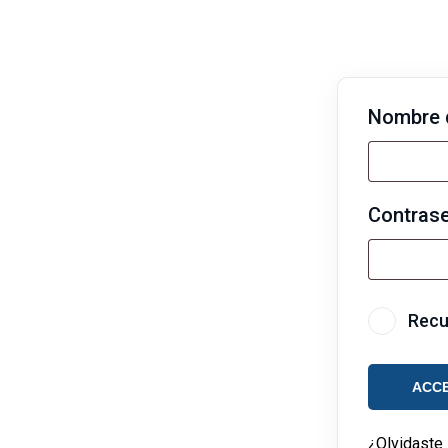
Nombre d
Contras
Rec
ACC
¿Olvidaste 