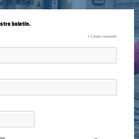
stro boletín.
*
Campo requerido