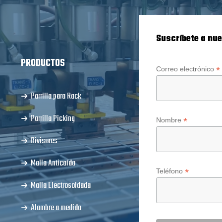
Suscríbete a nue
PRODUCTOS
*
Correo electrónico
Parrilla para Rack
Parrilla Picking
*
Nombre
Divisores
Malla Anticaída
*
Teléfono
Malla Electrosoldada
Alambre a medida