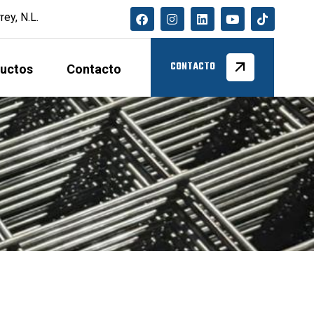
ey, N.L.
uctos
Contacto