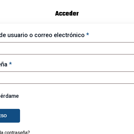
Acceder
e usuario o correo electrónico
*
eña
*
uérdame
ESO
la contraseña?