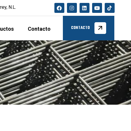
ey, N.L.
uctos
Contacto