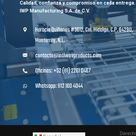
Calidad, confianza y compromiso en cada entrega.
IWP Manufacturing S.A. de C.V.
Horacio Quiñones #3612, Col. Hidalgo, C.P. 64290,
Monterrey, N.L.
contacto@intlwireproducts.com
Oficinas: +52 (81) 2261 0467
Whatsapp: 812 160 4044
Derecho