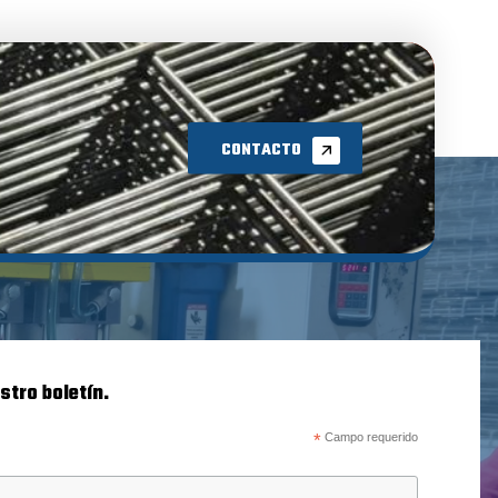
CONTACTO
stro boletín.
*
Campo requerido