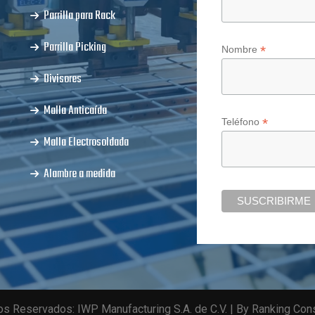
Parrilla para Rack
Parrilla Picking
*
Nombre
Divisores
Malla Anticaída
*
Teléfono
Malla Electrosoldada
Alambre a medida
s Reservados: IWP Manufacturing S.A. de C.V. | By Ranking Con